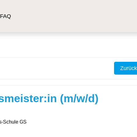
FAQ
Zurück
meister:in (m/w/d)
us-Schule GS