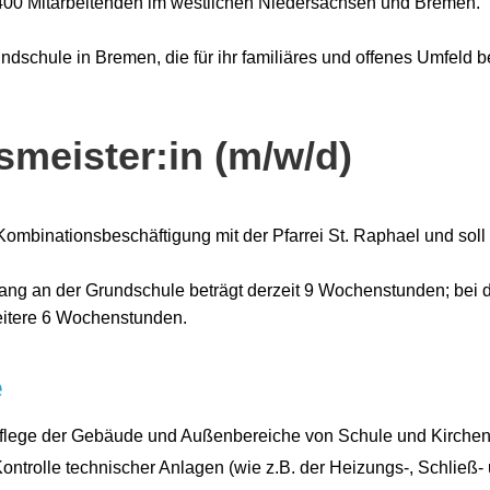
400 Mitarbeitenden im westlichen Niedersachsen und Bremen.
undschule in Bremen, die für ihr familiäres und offenes Umfeld b
meister:in (m/w/d)
r Kombinationsbeschäftigung mit der Pfarrei St. Raphael und soll u
ng an der Grundschule beträgt derzeit 9 Wochenstunden; bei de
weitere 6 Wochenstunden.
e
flege der Gebäude und Außenbereiche von Schule und Kirch
ntrolle technischer Anlagen (wie z.B. der Heizungs-, Schließ-