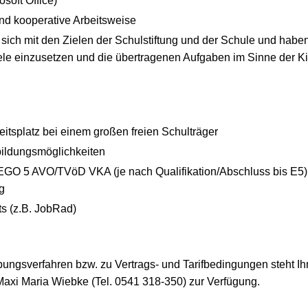
osoft Office)
nd kooperative Arbeitsweise
n sich mit den Zielen der Schulstiftung und der Schule und haben
iele einzusetzen und die übertragenen Aufgaben im Sinne der Kir
eitsplatz bei einem großen freien Schulträger
bildungsmöglichkeiten
GO 5 AVO/TVöD VKA (je nach Qualifikation/Abschluss bis E5) z
g
ts (z.B. JobRad)
ngsverfahren bzw. zu Vertrags- und Tarifbedingungen steht I
xi Maria Wiebke (Tel. 0541 318-350) zur Verfügung.